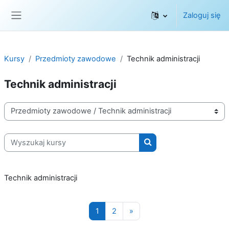
Przejdź do głównej zawartości
Zaloguj się
Panel boczny
Kursy
Przedmioty zawodowe
Technik administracji
Technik administracji
Kategorie kursów
Wyszukaj kursy
Wyszukaj kursy
Technik administracji
Strona 1
Strona 2
Następna strona
1
2
»