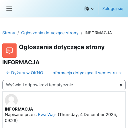
Przejdź do głównej zawartości
Zaloguj się
Panel boczny
Strony
Ogłoszenia dotyczące strony
INFORMACJA
Ogłoszenia dotyczące strony
INFORMACJA
← Dyżury w OKNO
Informacja dotycząca II semestru →
Sposób wyświetlania
INFORMACJA
Liczba odpowiedzi: 0
Napisane przez:
Ewa Wajs
(
Thursday, 4 December 2025,
09:28
)