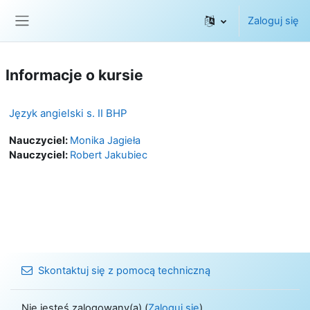
Przejdź do głównej zawartości
Zaloguj się
Panel boczny
Informacje o kursie
Język angielski s. II BHP
Nauczyciel:
Monika Jagieła
Nauczyciel:
Robert Jakubiec
Skontaktuj się z pomocą techniczną
Nie jesteś zalogowany(a) (
Zaloguj się
)