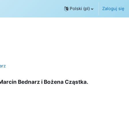
Polski ‎(pl)‎
Zaloguj się
arz
Marcin Bednarz i
Bożena Cząstka.