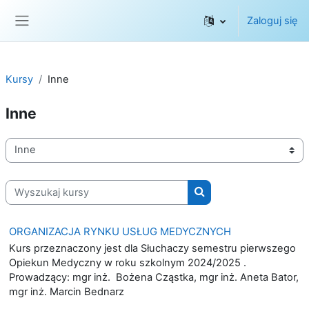
Przejdź do głównej zawartości
Zaloguj się
Panel boczny
Kursy
Inne
Inne
Kategorie kursów
Wyszukaj kursy
Wyszukaj kursy
ORGANIZACJA RYNKU USŁUG MEDYCZNYCH
Kurs przeznaczony jest dla Słuchaczy semestru pierwszego
Opiekun Medyczny w roku szkolnym 2024/2025 .
Prowadzący: mgr inż. Bożena Cząstka, mgr inż. Aneta Bator,
mgr inż. Marcin Bednarz